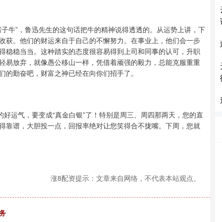
孺子牛”，鲁迅先生的这句话把牛的精神说得透透的。从运势上讲，下
收获。他们的财运来自于自己的不懈努力。在事业上，他们会一步
得稳稳当当。这种踏实的态度很容易得到上司和同事的认可，升职
轻易放弃，就像愚公移山一样，凭借着顽强的毅力，总能克服重重
们的勤奋吧，财富之神已经在向你们招手了。
的好运气，要变成“真金白银”了！特别是周三、周四那两天，您的直
得靠谱，大胆投一点，回报率绝对让您笑得合不拢嘴。下周，您就
涨8配资提示：文章来自网络，不代表本站观点。
务