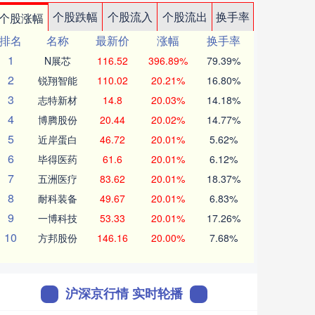
个股跌幅
个股流入
个股流出
换手率
个股涨幅
排名
名称
最新价
涨幅
换手率
1
N展芯
116.52
396.89%
79.39%
2
锐翔智能
110.02
20.21%
16.80%
3
志特新材
14.8
20.03%
14.18%
4
博腾股份
20.44
20.02%
14.77%
5
近岸蛋白
46.72
20.01%
5.62%
6
毕得医药
61.6
20.01%
6.12%
7
五洲医疗
83.62
20.01%
18.37%
8
耐科装备
49.67
20.01%
6.83%
9
一博科技
53.33
20.01%
17.26%
10
方邦股份
146.16
20.00%
7.68%
沪深京行情 实时轮播