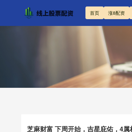
首页
涨8配资
芝麻财富 下周开始，吉星庇佑，4