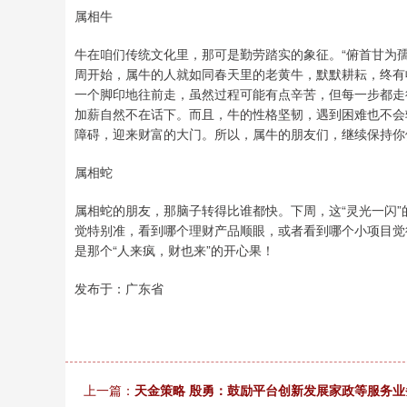
属相牛
牛在咱们传统文化里，那可是勤劳踏实的象征。“俯首甘为
周开始，属牛的人就如同春天里的老黄牛，默默耕耘，终有
一个脚印地往前走，虽然过程可能有点辛苦，但每一步都走
加薪自然不在话下。而且，牛的性格坚韧，遇到困难也不会
障碍，迎来财富的大门。所以，属牛的朋友们，继续保持你
属相蛇
属相蛇的朋友，那脑子转得比谁都快。下周，这“灵光一闪”
觉特别准，看到哪个理财产品顺眼，或者看到哪个小项目觉
是那个“人来疯，财也来”的开心果！
发布于：广东省
上一篇：
天金策略 殷勇：鼓励平台创新发展家政等服务业