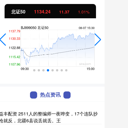
北证50
1134.24
创业
11.37
1.01%
热点资讯
益丰配资 2511人的整编师一夜哗变，17个连队抄
枪就反，北疆6县说丢就丢。王