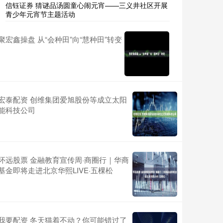
信钰证券 猜谜品汤圆童心闹元宵——三义井社区开展
青少年元宵节主题活动
聚宏鑫操盘 从“会种田”向“慧种田”转变
宏泰配资 创维集团爱旭股份等成立太阳
能科技公司
怀远股票 金融教育宣传周·商圈行｜华商
基金即将走进北京华熙LIVE·五棵松
我要配资 冬天猫着不动？你可能错过了