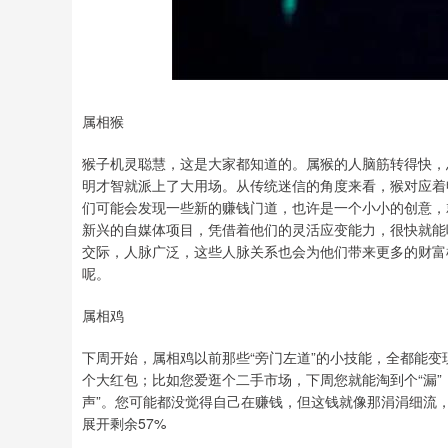
深证成指
14311.01
8
1.02%
200.89
1.
属相猴
猴子机灵聪慧，这是大家都知道的。属猴的人脑筋转得快，
明才智就派上了大用场。从传统迷信的角度来看，猴对应着
们可能会发现一些新的赚钱门道，也许是一个小小的创意，
新兴的自媒体项目，凭借着他们的灵活应变能力，很快就能
交际，人脉广泛，这些人脉关系也会为他们带来更多的财富
呢。
属相鸡
下周开始，属相鸡以前那些“旁门左道”的小技能，全都能
个大红包；比如您爱逛个二手市场，下周您就能淘到个“漏”
声”。您可能都没觉得自己在赚钱，但这钱就像那涓涓细流
展开剩余57%