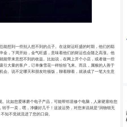
沪深300
4694.44
42%
43.13
0.93%
总能想到一些别人想不到的点子。在这财运旺盛的时期，他们的聪
申金，下周开始，金气旺盛，意味着他们的财运也会随之高涨。他
就能带来意想不到的收益。比如说，在网上开个小店，或者做一些
吸引大量的客户，订单像雪花一样纷纷飞来。而且，属猴的人善于
机会。说不定哪天和朋友吃顿饭，聊着聊着，就谈成了一笔大生意
变现。比如您爱琢磨个电子产品，可能帮邻居修个电脑，人家硬塞给您
，转手一卖，嘿，净赚好几千！这波运势，对您来说就是“润物细无
，不知不觉就流进了您的口袋。