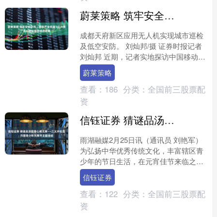
蔚莱策略 筑牢安全防线、释放产业效益 5G-A携手AI激活低空经济动能
成都天府新区应用无人机实现城市巡检
及低空安防。 刘灿邦/摄 证券时报记者
刘灿邦 近期，记者实地探访中国移动位
于四川省多地的低空经济项目应用，低
蔚莱策略
空经济在基层城市....
查看：
186
分类：
全国前三股票配
资
信钰证券 猜谜品汤圆童心闹元宵——三义井社区开展青少年元宵节主题活动
雨湖融媒2月25日讯（通讯员 刘艳军）
为弘扬中华优秀传统文化，丰富辖区青
少年的节日生活，在元宵佳节来临之
际，2月25日，城正街街道三义井社区
信钰证券
组织开展“猜谜语 吃....
查看：
122
分类：
全国前三股票配
资