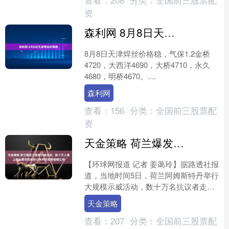
资
森利网 8月8日天津焊丝价格稳
8月8日天津焊丝价格稳，气保1.2金桥
4720，大西洋4690，大桥4710，永久
4680，明桥4670。....
森利网
查看：
156
分类：
全国前三股票配
资
天金策略 荷兰爆发大规模示威活动：数十万人涌上街头要求政府对以色列采取更强硬立场
【环球网报道 记者 姜蔼玲】据路透社报
道，当地时间5日，荷兰阿姆斯特丹举行
大规模示威活动，数十万名抗议者走上
街头，要求荷兰政府就以色列在加沙的
天金策略
军事行动采取更强硬....
查看：
207
分类：
全国前三股票配