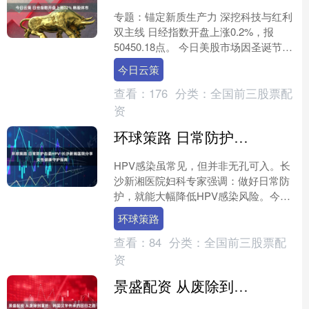
专题：锚定新质生产力 深挖科技与红利
双主线 日经指数开盘上涨0.2%，报
50450.18点。 今日美股市场因圣诞节休
市一日。洲际交易所旗下布伦特原油期
今日云策
货合约全天....
查看：
176
分类：
全国前三股票配
资
环球策路 日常防护击退HPV!长沙新湘医院分享女性健康守护指南
HPV感染虽常见，但并非无孔可入。长
沙新湘医院妇科专家强调：做好日常防
护，就能大幅降低HPV感染风险。今
天，就为大家分享一份实用的日常健康
环球策路
守护指南，帮助女性朋友....
查看：
84
分类：
全国前三股票配
资
景盛配资 从废除到重拾：韩国汉字传承的回归之路