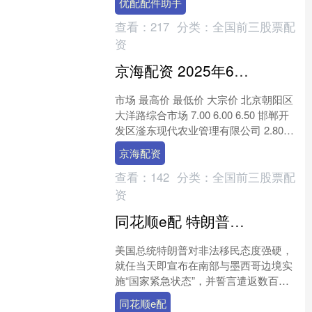
优配配件助手
好！公司主要从事燃气和水....
查看：
217
分类：
全国前三股票配
资
京海配资 2025年6月7日全国主要批发市场酥梨价格行情
市场 最高价 最低价 大宗价 北京朝阳区
大洋路综合市场 7.00 6.00 6.50 邯郸开
发区滏东现代农业管理有限公司 2.80
2.80 2.80 山西省太....
京海配资
查看：
142
分类：
全国前三股票配
资
同花顺e配 特朗普驱逐非法移民引发多地骚乱升级，加州政府要求白宫归还部队指挥权
美国总统特朗普对非法移民态度强硬，
就任当天即宣布在南部与墨西哥边境实
施“国家紧急状态”，并誓言遣返数百万
非法居留者同花顺e配，理由是降低恐怖
同花顺e配
袭击和国家安全风险，....