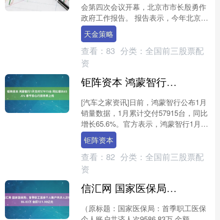
会第四次会议开幕，北京市市长殷勇作
政府工作报告。 报告表示，今年北京将
加大对教育、健康、养老、托育等服务
天金策略
消费政策支持，鼓励平....
查看：
83
分类：
全国前三股票配
资
钜阵资本 鸿蒙智行1月交付57915台 同比增长65.6% 春节安心行服务将上线
[汽车之家资讯]日前，鸿蒙智行公布1月
销量数据，1月累计交付57915台，同比
增长65.6%。官方表示，鸿蒙智行1月开
门红升级已陆续开启推送，同时春节安
钜阵资本
心行服务....
查看：
82
分类：
全国前三股票配
资
信汇网 国家医保局：首季职工医保个人账户共济人次9586.83万 金额131.98亿元
（原标题：国家医保局：首季职工医保
个人账户共济人次9586.83万 金额