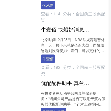
划，一图看懂： 相关新闻： 打造“全球
亿米网
人工智能第一城”....
查看：
114
分类：
全国前三股票配
资
牛壹佰 快船好消息！10+2悍将恢复对抗训练，哈登莱昂纳德再添新帮手
北京时间12月25日，NBA常规赛短暂休
息一天，接下来就是圣诞大战，而快船
这边则没有安排牛壹佰，可以更好的调
整一下。在近期快船也是迎来复苏，连
牛壹佰
续大比分击败西部前....
查看：
192
分类：
全国前三股票配
资
优配配件助手 真兰仪表: 产品与液冷服务器无直接关联, 未涉足该领域
有投资者在互动平台向真兰仪表提
问：“请问公司产品是否可以用于液冷服
务器优配配件助手。” 针对上述提问，
真兰仪表回应称：“尊敬的投资者，您