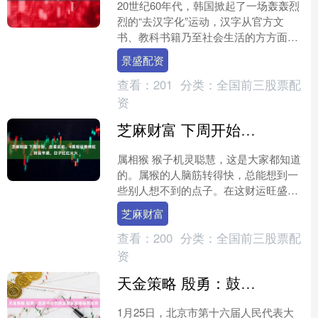
20世纪60年代，韩国掀起了一场轰轰烈
烈的“去汉字化”运动，汉字从官方文
书、教科书籍乃至社会生活的方方面面
逐步淡出视野。彼时，韩文被推崇为民
景盛配资
族文化独立的象征，全....
查看：
201
分类：
全国前三股票配
资
芝麻财富 下周开始，吉星庇佑，4属相运势转旺，财运亨通，日子红红火火
属相猴 猴子机灵聪慧，这是大家都知道
的。属猴的人脑筋转得快，总能想到一
些别人想不到的点子。在这财运旺盛的
时期，他们的聪明才智就派上了大用
芝麻财富
场。从传统迷信的角度来看....
查看：
200
分类：
全国前三股票配
资
天金策略 殷勇：鼓励平台创新发展家政等服务业务
1月25日，北京市第十六届人民代表大