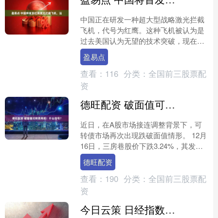
中国正在研发一种超大型战略激光拦截
飞机，代号为红鹰。这种飞机被认为是
过去美国认为无望的技术突破，现在中
国成功实现了。简而言之，战略激光拦
盈易点
截飞机就是将一台高功率激....
查看：
116
分类：
全国前三股票配
资
德旺配资 破面值可转债再现！什么信号？
近日，在A股市场接连调整背景下，可
转债市场再次出现跌破面值情形。 12月
16日，三房巷股价下跌3.24%，其发行
的三房转债的价格同步下挫2.75%，并
德旺配资
跌破面值1....
查看：
190
分类：
全国前三股票配
资
今日云策 日经指数开盘上涨02% 韩股休市