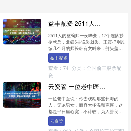
益丰配资 2511人的整编师一夜哗变，17个连队抄枪就反，北疆6县说丢就丢。王
2511人的整编师一夜哗变，17个连队抄
枪就反，北疆6县说丢就丢。王震把刚改
编几个月的师长韩有文叫来，劈头盖脸
质问：你的部队叛变了，怎么处理？搁
益丰配资
谁腿都软，何况他....
查看：
74
分类：
全国前三股票配
资
云资管 一位老中医说：你去观察那些长寿的人，无论男女，面容大多温和宽厚，这都
一位老中医说：你去观察那些长寿的
人，无论男女，面容大多温和宽厚，这
都是平日里心宽，不计较，为人善良养
出来的。 ​若是总爱急躁上火，遇事钻死
云资管
理，天天愁眉不展，吃不....
查看：
208
分类：
全国前三股票配