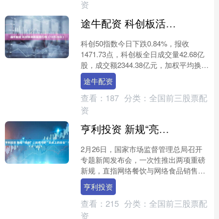
资
途牛配资 科创板活跃股排行榜（10月28日）
科创50指数今日下跌0.84%，报收
1471.73点，科创板全日成交量42.68亿
股，成交额2344.38亿元，加权平均换手
率为2.24%。 证券时报·数据宝统....
途牛配资
查看：
187
分类：
全国前三股票配
资
亨利投资 新规“亮剑”，如何守护“舌尖上的安全”？
2月26日，国家市场监督管理总局召开
专题新闻发布会，一次性推出两项重磅
新规，直指网络餐饮与网络食品销售两
大领域。一份紧盯线上外卖、餐饮服
亨利投资
务，一份规范网购食品、直....
查看：
215
分类：
全国前三股票配
资