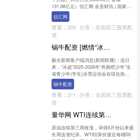
131.98亿元）信汇网 金吾财讯 | 国家医
保局公布数据显示，目前，职工医保个
信汇网
人账户共....
查看：
203
分类：
全国前三股票配
资
锅牛配资 [燃情“冰超”]少年逐冰雪 燃动一座城
极光新闻客户端消息(新闻联播)：连日
来，“冰超”2025-2026年“奔跑吧少年”全
省青少年(学生)冰雪运动会在绥化热力
全开。这场洋溢着青春朝气的冰雪盛会
锅牛配资
锅牛配....
查看：
211
分类：
全国前三股票配
资
量华网 WTI连续第三周上涨 录得6月份以来最长周连涨纪录
原油连续第三周收涨，录得6月份以来最
长周连涨纪录。WTI结算价接近每桶59