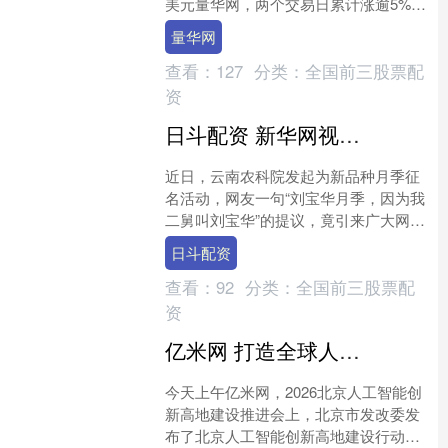
美元量华网，两个交易日累计涨逾5%。
风险的上升在期权市场尤为明显。对于
量华网
美国原油期货，看....
查看：
127
分类：
全国前三股票配
资
日斗配资 新华网视评丨“宝华月季”，因何而美？
近日，云南农科院发起为新品种月季征
名活动，网友一句“刘宝华月季，因为我
二舅叫刘宝华”的提议，竟引来广大网友
热烈投票。原以为只是网络玩梗，却被
日斗配资
科研机构认真采纳——....
查看：
92
分类：
全国前三股票配
资
亿米网 打造全球人工智能创新高地，北京部署九大行动！一图看懂
今天上午亿米网，2026北京人工智能创
新高地建设推进会上，北京市发改委发
布了北京人工智能创新高地建设行动计