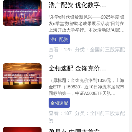
浩广配资 优化数字助老学习体验 银发“e爷爷”上线啦！
“乐学e时代银龄新风采——2025年度‘银
发e学堂’数智助老成果展示活动”日前在
上海开放大学举行。本次活动以“AI赋能
老年学习”为主题，集中展示“银发e学
浩广配资
堂”在....
查看：
125
分类：
全国前三股票配
资
金领速配 金饰克价涨到1336元，上海金ETF（159830）近10日净流率居深市同标的第一，中证A500ETF天弘（159360）成交额超1500万元
（原标题：金饰克价涨到1336元，上海
金ETF（159830）近10日净流率居深市
同标的第一，中证A500ETF天弘
（159360）成交额超1500万元） 12....
金领速配
查看：
187
分类：
全国前三股票配
资
盈易点 中国将首发红鹰激光拦截飞机，运