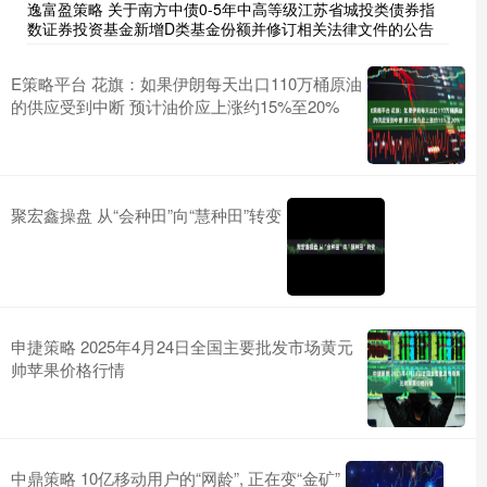
逸富盈策略 关于南方中债0-5年中高等级江苏省城投类债券指
数证券投资基金新增D类基金份额并修订相关法律文件的公告
E策略平台 花旗：如果伊朗每天出口110万桶原油
的供应受到中断 预计油价应上涨约15%至20%
聚宏鑫操盘 从“会种田”向“慧种田”转变
申捷策略 2025年4月24日全国主要批发市场黄元
帅苹果价格行情
中鼎策略 10亿移动用户的“网龄”, 正在变“金矿”