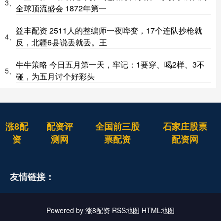
3、
全球顶流盛会 1872年第一
益丰配资 2511人的整编师一夜哗变，17个连队抄枪就
4、
反，北疆6县说丢就丢。王
牛牛策略 今日五月第一天，牢记：1要穿、喝2样、3不
5、
碰，为五月讨个好彩头
涨8配
配资评
全国前三股
石家庄股票
资
测网
票配资
配资网
友情链接：
Powered by
涨8配资
RSS地图
HTML地图