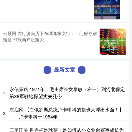
云燚网 农行济南历下东城逸家支行：上门服务解
难题 帮扶商户渡难关
最新文章
永信策略 1971年，毛主席长女李敏（右一）到河北保定
1、
第38军驻地探望丈夫孔令
东启网 【白俄罗斯总统卢卡申科的接班人浮出水面！】
2、
卢卡申科于1954年
三星证券 世界杯足球赛：是如何从小众业余赛事成长为