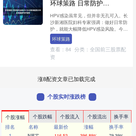
环球策路 日常防护击退HPV!长沙新湘医院分享女性健康守护指南
HPV感染虽常见，但并非无孔可入。长
沙新湘医院妇科专家强调：做好日常防
护，就能大幅降低HPV感染风险。今
天，就为大家分享一份实用的日常健康
环球策路
守护指南，帮助女性朋友....
查看：
84
分类：
全国前三股票配
资
涨8配资文章已加载完成
个股实时涨跌榜
个股跌幅
个股流入
个股流出
换手率
个股涨幅
排名
名称
最新价
涨幅
换手率
1
N展芯
116.52
396.89%
79.39%