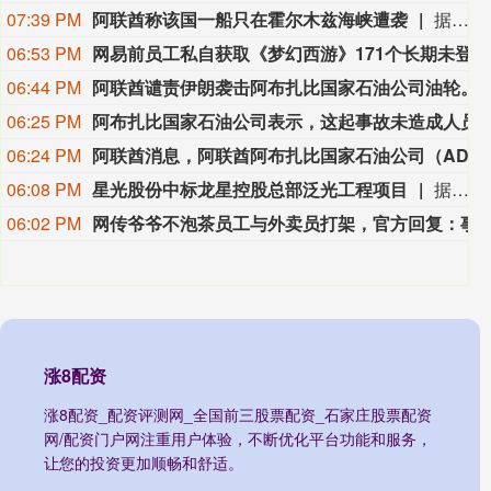
07:39 PM
阿联酋称该国一船只在霍尔木兹海峡遭袭
据阿联酋通讯社8月8日报道，阿布扎比国家石油公司证实，该公司一艘船只当天凌晨在通过霍尔木兹海峡时遭导弹袭击。阿布扎比国家石油公司说，袭击未造成人员受伤，目前局面可控。该公司并未提供遭袭船只具体类型、导弹来源以及船只受损情况等更多细节。（新华社）
06:53 PM
网易前员工私自获取《梦幻西游》171个长期未登录的账号权限，4年获利173万元，获刑3年
06:44 PM
阿联酋谴责伊朗袭击阿布扎比国家石
06:25 PM
阿布扎比国家石油公司表示，这起事故未
06:24 PM
阿联酋消息，阿联酋阿布扎比国家石油公司（ADNOC）表示，周六早些时候，其一艘船只在通过霍尔木兹海峡时遭导弹袭击，目前局势已得到控制。
06:08 PM
星光股份中标龙星控股总部泛光工程项目
据“星光股份”公众号消息，近日，星光股份成功中标龙星控股总部泛光工程项目。
06:02 PM
网传爷爷不泡茶员工与外卖员打架，官方回复：事发于去年，已
涨8配资
涨8配资_配资评测网_全国前三股票配资_石家庄股票配资
网/配资门户网注重用户体验，不断优化平台功能和服务，
让您的投资更加顺畅和舒适。