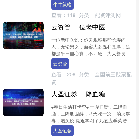
节。这个特殊的日子，既是对辛勤付出
牛牛策略
的致敬，也是春夏之交的重要....
查看：
118
分类：
配资评测网
云资管 一位老中医说：你去观察那些长寿的人，无论男女，面容大多温和宽厚，这都
一位老中医说：你去观察那些长寿的
人，无论男女，面容大多温和宽厚，这
都是平日里心宽，不计较，为人善良养
出来的。 ​若是总爱急躁上火，遇事钻死
云资管
理，天天愁眉不展，吃不....
查看：
208
分类：
全国前三股票配
资
大圣证券 一降血糖，二降血脂，三降胆固醇，两天吃一次，消火解毒，增免疫
#春日生活打卡季#​ 一降血糖，二降血
脂，三降胆固醇，两天吃一次，消火解
毒，增免疫 最近学习了几道应季菜谱，
对三高人群非常友好，两天吃一次消火
大圣证券
解毒，润肠通便增免....