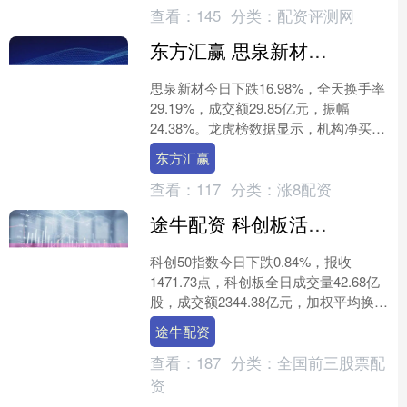
查看：
145
分类：
配资评测网
东方汇赢 思泉新材龙虎榜数据（10月28日）
思泉新材今日下跌16.98%，全天换手率
29.19%，成交额29.85亿元，振幅
24.38%。龙虎榜数据显示，机构净买入
730.86万元，营业部席位合计净卖出1....
东方汇赢
查看：
117
分类：
涨8配资
途牛配资 科创板活跃股排行榜（10月28日）
科创50指数今日下跌0.84%，报收
1471.73点，科创板全日成交量42.68亿
股，成交额2344.38亿元，加权平均换手
率为2.24%。 证券时报·数据宝统....
途牛配资
查看：
187
分类：
全国前三股票配
资