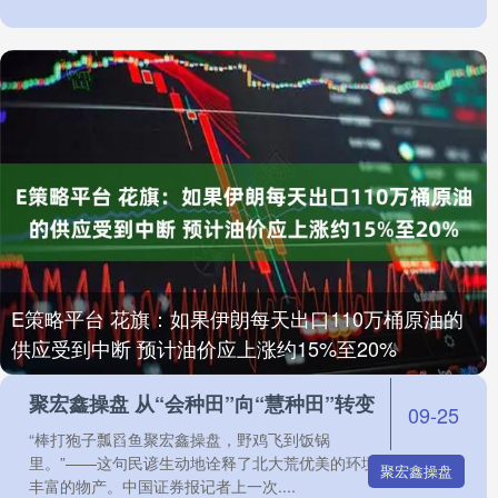
E策略平台 花旗：如果伊朗每天出口110万桶原油的
供应受到中断 预计油价应上涨约15%至20%
聚宏鑫操盘 从“会种田”向“慧种田”转变
09-25
“棒打狍子瓢舀鱼聚宏鑫操盘，野鸡飞到饭锅
里。”——这句民谚生动地诠释了北大荒优美的环境和
聚宏鑫操盘
丰富的物产。中国证券报记者上一次....