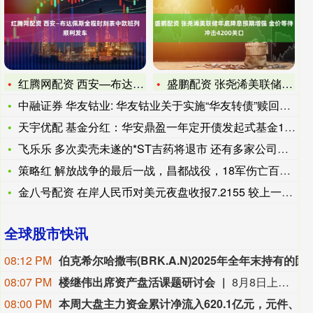
红腾网配资 西安—布达佩斯全程时刻表中欧班列顺利发车
盛鹏配资 张尧浠美联储年底降息预期增强 金价等待冲击4200
中融证券 华友钴业: 华友钴业关于实施“华友转债”赎回暨摘牌
天宇优配 基金分红：华安鼎盈一年定开债发起式基金12月4日分
飞乐乐 多次卖壳未遂的*ST吉药将退市 还有多家公司在摘牌路
策略红 解放战争的最后一战，昌都战役，18军伤亡百余人歼灭八
金八号配资 在岸人民币对美元夜盘收报7.2155 较上一交易
全球股市快讯
08:12 PM
伯克希尔哈撒韦(BRK.A.N)2025年全年末持有的固定收益证券投资公允价值达170.34亿美元，其中，对美债、外国债券、企业债
08:07 PM
楼继伟出席资产盘活课题研讨会
8月8日上午，全球财富管理论坛在京召开“地方国有存量资产盘活进展、难点与策略”课题研讨会，楼继伟出席会议并做总结发言。楼继伟在发言中表示，盘活国有资产既是近期的当务之急，也是一项长期性的战略任务。当前我国GDP平减指数阶段性承压走低，财政维持紧平衡格局的压力持续攀升；我国税收结构以间接税为主体，税收收入增速显著弱于名义GDP增速，财政内生增收动能受限。叠加土地财政收入大幅收缩，地方隐性债务化解、长期限国债常态化发行带来的利息支出刚性上涨，收支两端压力持续凸显。综合多重现实约束来看，国有存量资产盘活并非短期应急手段，而是一项需要常态化、长效化推进的重点工作。（全球财富管理论坛）
08:00 PM
本周大盘主力资金累计净流入620.1亿元，元件、通信设备板块净流入居前，个股工业富联、天孚通信净流入最多。