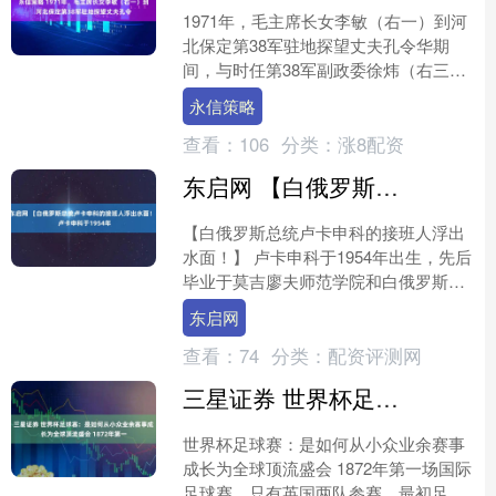
1971年，毛主席长女李敏（右一）到河
北保定第38军驻地探望丈夫孔令华期
间，与时任第38军副政委徐炜（右三）
等来到阜平县城南庄大队调研工作期间
永信策略
合影。 李敏是毛泽....
查看：
106
分类：
涨8配资
东启网 【白俄罗斯总统卢卡申科的接班人浮出水面！】 卢卡申科于1954年
【白俄罗斯总统卢卡申科的接班人浮出
水面！】 卢卡申科于1954年出生，先后
毕业于莫吉廖夫师范学院和白俄罗斯农
业科学院。1975年至1977年以及1980年
东启网
至19....
查看：
74
分类：
配资评测网
三星证券 世界杯足球赛：是如何从小众业余赛事成长为全球顶流盛会 1872年第一
世界杯足球赛：是如何从小众业余赛事
成长为全球顶流盛会 1872年第一场国际
足球赛，只有英国两队参赛。最初足球