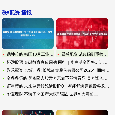
涨8配资 播报
鼎坤策略 韩国10月工业产出环比下降2.5%，零售销售增长3
景盛配资 从废除到重拾：韩国汉字传承的回归之路
怀远股票 金融教育宣传周·商圈行｜华商基金即将走进北京华熙L
盈禾配资 长城证券: 长城证券股份有限公司2025年面向专业
金多多策略 吴奇隆入股爱奇艺旗下韶愔音乐 吴奇隆入股爱奇艺旗
证星策略 未来健康转战港股IPO：智能舒缓穿戴设备龙头 上市
华夏理财 不装了？国产大模型霸占世界AI大赛前二，美AI终究