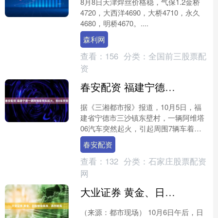
8月8日天津焊丝价格稳，气保1.2金桥
4720，大西洋4690，大桥4710，永久
4680，明桥4670。....
森利网
查看：
156
分类：
全国前三股票配
资
春安配资 福建宁德一辆阿维塔停车起火，致8车焚毁
据《三湘都市报》报道，10月5日，福
建省宁德市三沙镇东壁村，一辆阿维塔
06汽车突然起火，引起周围7辆车着火
爆炸，包括奥迪、宝马、马自达、埃安
春安配资
等品牌，最后这些车都....
查看：
132
分类：
石家庄股票配资
网
大业证券 黄金、日股继续飙涨，再创新高
（来源：都市现场） 10月6日午后，日