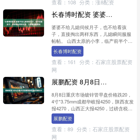
查看：
108
分类：
涨8配资
长春博时配资 婆婆不给儿媳伺候月子，也不给看孩子，直接掏出两样东西，儿媳瞬间服服帖
婆婆不给儿媳伺候月子，也不给看孩
子，直接掏出两样东西，儿媳瞬间服服
帖帖。 山西太原的小李，临产前半个月
就没睡过一个安稳觉，心里的疙瘩像块
长春博时配资
石头，压得她喘不过气。 ....
查看：
161
分类：
石家庄股票配资
网
展鹏配资 8月8日重庆市场镀锌管早盘价格跌20
8月8日重庆市场镀锌管早盘价格跌20，
4寸*3.75mm成都华岐报4250，陕西友发
报4270，山西正大报4250，过磅含税。
（元/吨）....
展鹏配资
查看：
89
分类：
石家庄股票配资
网