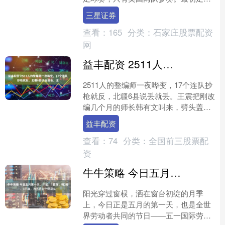
只是英国本土的小众业余运动，除了英
三星证券
伦三岛之外，全球几....
查看：
165
分类：
石家庄股票配资
网
益丰配资 2511人的整编师一夜哗变，17个连队抄枪就反，北疆6县说丢就丢。王
2511人的整编师一夜哗变，17个连队抄
枪就反，北疆6县说丢就丢。王震把刚改
编几个月的师长韩有文叫来，劈头盖脸
质问：你的部队叛变了，怎么处理？搁
益丰配资
谁腿都软，何况他....
查看：
74
分类：
全国前三股票配
资
牛牛策略 今日五月第一天，牢记：1要穿、喝2样、3不碰，为五月讨个好彩头
阳光穿过窗棂，洒在窗台初绽的月季
上，今日正是五月的第一天，也是全世
界劳动者共同的节日——五一国际劳动