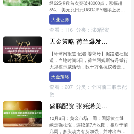
经225指数首次突破48000点，涨幅超
5%。 美元兑日元USD/JPY继续上扬，
日内涨幅达2%，现报150.43，续创8....
大业证券
查看：
116
分类：
涨8配资
天金策略 荷兰爆发大规模示威活动：数十万人涌上街头要求政府对以色列采取更强硬立场
【环球网报道 记者 姜蔼玲】据路透社报
道，当地时间5日，荷兰阿姆斯特丹举行
大规模示威活动，数十万名抗议者走上
街头，要求荷兰政府就以色列在加沙的
天金策略
军事行动采取更强硬....
查看：
207
分类：
全国前三股票配
资
盛鹏配资 张尧浠美联储年底降息预期增强 金价等待冲击4200关口
10月6日：黄金市场上周：国际黄金继
续走强收涨，连续第7周收阳，相对于前
几周，多头动力有所加强，并冲出布林