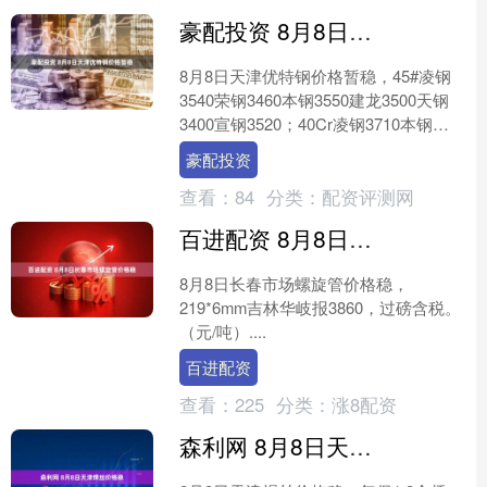
豪配投资 8月8日天津优特钢价格暂稳
8月8日天津优特钢价格暂稳，45#凌钢
3540荣钢3460本钢3550建龙3500天钢
3400宣钢3520；40Cr凌钢3710本钢
3780；20CrMnTi凌....
豪配投资
查看：
84
分类：
配资评测网
百进配资 8月8日长春市场螺旋管价格稳
8月8日长春市场螺旋管价格稳，
219*6mm吉林华岐报3860，过磅含税。
（元/吨）....
百进配资
查看：
225
分类：
涨8配资
森利网 8月8日天津焊丝价格稳