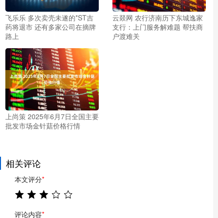
飞乐乐 多次卖壳未遂的*ST吉
云燚网 农行济南历下东城逸家
药将退市 还有多家公司在摘牌
支行：上门服务解难题 帮扶商
路上
户渡难关
上尚策 2025年6月7日全国主要
批发市场金针菇价格行情
相关评论
本文评分
*
评论内容
*