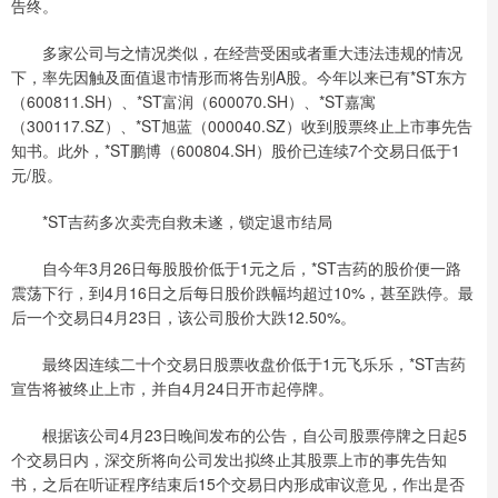
告终。
多家公司与之情况类似，在经营受困或者重大违法违规的情况
下，率先因触及面值退市情形而将告别A股。今年以来已有*ST东方
（600811.SH）、*ST富润（600070.SH）、*ST嘉寓
（300117.SZ）、*ST旭蓝（000040.SZ）收到股票终止上市事先告
知书。此外，*ST鹏博（600804.SH）股价已连续7个交易日低于1
元/股。
*ST吉药多次卖壳自救未遂，锁定退市结局
自今年3月26日每股股价低于1元之后，*ST吉药的股价便一路
震荡下行，到4月16日之后每日股价跌幅均超过10%，甚至跌停。最
后一个交易日4月23日，该公司股价大跌12.50%。
最终因连续二十个交易日股票收盘价低于1元飞乐乐，*ST吉药
宣告将被终止上市，并自4月24日开市起停牌。
根据该公司4月23日晚间发布的公告，自公司股票停牌之日起5
个交易日内，深交所将向公司发出拟终止其股票上市的事先告知
书，之后在听证程序结束后15个交易日内形成审议意见，作出是否