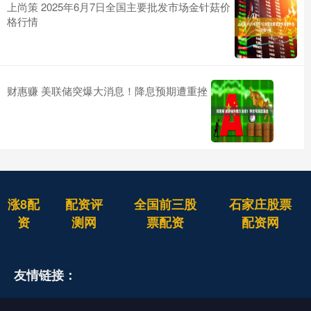
上尚策 2025年6月7日全国主要批发市场金针菇价
格行情
财惠赚 美联储突爆大消息！降息预期遭重挫
涨8配
配资评
全国前三股
石家庄股票
资
测网
票配资
配资网
友情链接：