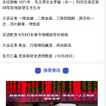
永信策略 1971年，毛主席长女李敏（右一）到河北保定第
38军驻地探望丈夫孔令
大圣证券 一降血糖，二降血脂，三降胆固醇，两天吃一
次，消火解毒，增免疫
百进配资 8月8日长春市场螺旋管价格稳
大业证券 黄金、日股继续飙涨，再创新高
东方汇赢 思泉新材龙虎榜数据（10月28日）
推荐资讯