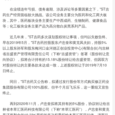
在业绩连年亏损、债务逾期、涉及诉讼等多重因素之下，*ST吉
药生产经营面临较大挑战。该公司业务主要分为医药和化工两大板
块，其中，医药板块业务主要生产中西成药、生物制药、健康食品
等；化工板块业务主要产品为高分散白炭黑系列产品。
近几年来，*ST吉药多次谋划股权转让事项，但均以失败告终。
早在2019年5月，*ST吉药控股股东卢忠奎和黄克凤夫妇，持股5%
以上股东孙军和股东梅河口金河德正创业投资中心(有限合伙)与吉林
省吉盛资产管理有限责任公司（下称“吉盛资管”）签署《股份转让意
向协议》，拟将合计持有的15.18%股份转让给吉盛资管。但因双方
对股份转让的主要条款未达成一致，上述股权转让于2019年7月10
日终止。
同日，*ST吉药又公告称，拟通过发行股份等方式购买修正药业
集团股份有限公司100%股权。但半个月后飞乐乐，这一重组又宣告
终止。
再到2020年11月，卢忠奎拟将其持有的5%股份，协议转让给吉
林省本草汇医药科技有限公司（下称“本草汇医药”），卢忠奎和黄克
凤还将剩余的19.23%股权的表决权委托给本草汇医药行使，进而引