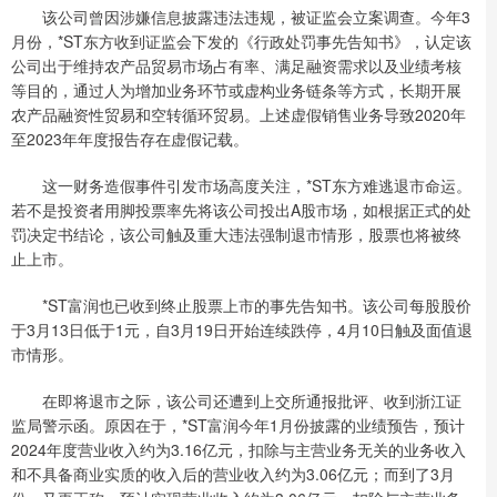
该公司曾因涉嫌信息披露违法违规，被证监会立案调查。今年3
月份，*ST东方收到证监会下发的《行政处罚事先告知书》，认定该
公司出于维持农产品贸易市场占有率、满足融资需求以及业绩考核
等目的，通过人为增加业务环节或虚构业务链条等方式，长期开展
农产品融资性贸易和空转循环贸易。上述虚假销售业务导致2020年
至2023年年度报告存在虚假记载。
这一财务造假事件引发市场高度关注，*ST东方难逃退市命运。
若不是投资者用脚投票率先将该公司投出A股市场，如根据正式的处
罚决定书结论，该公司触及重大违法强制退市情形，股票也将被终
止上市。
*ST富润也已收到终止股票上市的事先告知书。该公司每股股价
于3月13日低于1元，自3月19日开始连续跌停，4月10日触及面值退
市情形。
在即将退市之际，该公司还遭到上交所通报批评、收到浙江证
监局警示函。原因在于，*ST富润今年1月份披露的业绩预告，预计
2024年度营业收入约为3.16亿元，扣除与主营业务无关的业务收入
和不具备商业实质的收入后的营业收入约为3.06亿元；而到了3月