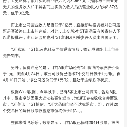
份，又更正称，预计实现营业收入约为3.06亿元，扣除与主营业务
无关的业务收入和不具备商业实质的收入后的营业收入约为2.87亿
元，低于3亿元。
而上市公司营业收入是否低于3亿元，直接影响投资者对公司股
票是否被终止上市的判断。对此，上交所对*ST富润及有关责任人予
以通报批评，浙江证监局也对*ST富润及相关责任人员出具警示函。
*ST嘉寓、*ST旭蓝也触及面值退市情形，收到股票终止上市事
先告知书。
另外，值得注意的是，目前A股市场还有*ST鹏博的每股股价低
于1元。截至4月24日，该公司股价已连续7个交易日低于1元/股。自
4月16日开始，该公司股价低于1元/股，且处于连续跌停状态。
根据Wind数据，今年以来，已有5家上市公司摘牌，告别A股。
其中，退市卓朗因重大违法被强制退市，海通证券被吸收合并而退
市；*ST美讯、*ST博信、*ST大药因市值不达标退市，即：连续20
个交易日的每日股票收盘总市值均低于5亿元。
整体来看飞乐乐，数据显示，目前A股已摘牌294只股票。按照