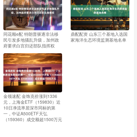
同花顺e配 特朗普驱逐非法移
鼎配配资 山东三个基地入选国
民引发多地骚乱升级，加州政
家海洋生态环境监测基地名单
府要求白宫归还部队指挥权
金领速配 金饰克价涨到1336
元，上海金ETF（159830）近
10日净流率居深市同标的第
一，中证A500ETF天弘
（159360）成交额超1500万元