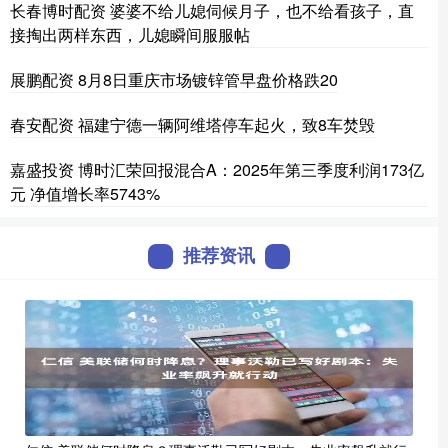
长春博时配资 婆婆不给儿媳伺候月子，也不给看孩子，直
接掏出两样东西，儿媳瞬间服服帖
展鹏配资 8月8日重庆市场镀锌管早盘价格跌20
春安配资 福建宁德一辆阿维塔停车起火，致8车焚毁
嘉盛投资 博时汇荣回报混合A：2025年第三季度利润173亿
元 净值增长率5743%
推荐资讯