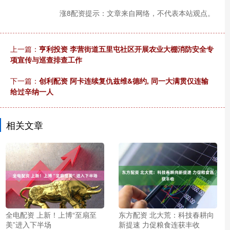
涨8配资提示：文章来自网络，不代表本站观点。
上一篇：
亨利投资 李营街道五里屯社区开展农业大棚消防安全专
项宣传与巡查排查工作
下一篇：
创利配资 阿卡连续复仇兹维&德约, 同一大满贯仅连输
给过辛纳一人
相关文章
全电配资 上新！上博“至扇至
东方配资 北大荒：科技春耕向
美”进入下半场
新提速 力促粮食连获丰收