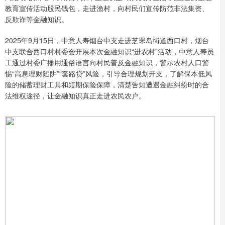
教育宣传活动股民钱包，走进渔村，向村民们宣传防范非法集资、
反欺诈等金融知识。
2025年9月15日，中意人寿烟台中支走进芝罘岛街道西口村，烟台
中支联合西口村村委会开展本次金融知识“进农村”活动，中意人寿员
工通过村委广播用通俗语言向村民普及金融知识，警示农村人口警
惕“高息理财陷阱”“套路贷”风险，引导合理规划开支，了解保本低风
险的储蓄理财工具和短期保险保障，清楚告知遭遇金融纠纷时的合
法维权途径，让金融知识真正走进农民农户。