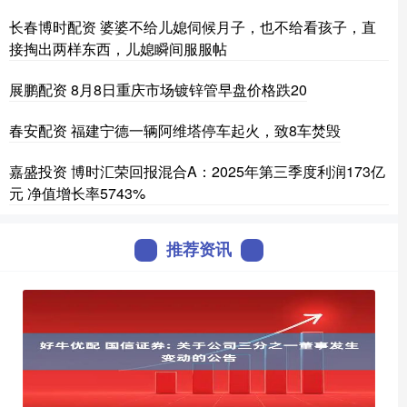
长春博时配资 婆婆不给儿媳伺候月子，也不给看孩子，直
接掏出两样东西，儿媳瞬间服服帖
展鹏配资 8月8日重庆市场镀锌管早盘价格跌20
春安配资 福建宁德一辆阿维塔停车起火，致8车焚毁
嘉盛投资 博时汇荣回报混合A：2025年第三季度利润173亿
元 净值增长率5743%
推荐资讯