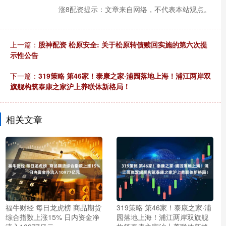
涨8配资提示：文章来自网络，不代表本站观点。
上一篇：
股神配资 松原安全: 关于松原转债赎回实施的第六次提
示性公告
下一篇：
319策略 第46家！泰康之家·浦园落地上海！浦江两岸双
旗舰构筑泰康之家沪上养联体新格局！
相关文章
福牛财经 每日龙虎榜 商品期货
319策略 第46家！泰康之家·浦
综合指数上涨15% 日内资金净
园落地上海！浦江两岸双旗舰