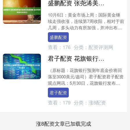
盛鹏配资 张尧浠美联储年底降息预期增强 金价等待冲击4200关口
10月6日：黄金市场上周：国际黄金继
续走强收涨，连续第7周收阳，相对于前
几周，多头动力有所加强，并冲出布林
带之外，有一定的回调需求，但由于多
盛鹏配资
头动力持稳，回撤预计....
查看：
176
分类：
配资评测网
君子配资 花旗银行预测年底金价将回落至3000美元/盎司
（原标题：花旗银行预测年底金价将回
落至3000美元/盎司）君子配资君子配资
观点网讯：5月30日，花旗银行发布报
告预测年底金价将回落至3000美元/盎
君子配资
司，较当前....
查看：
179
分类：
涨8配资
涨8配资文章已加载完成