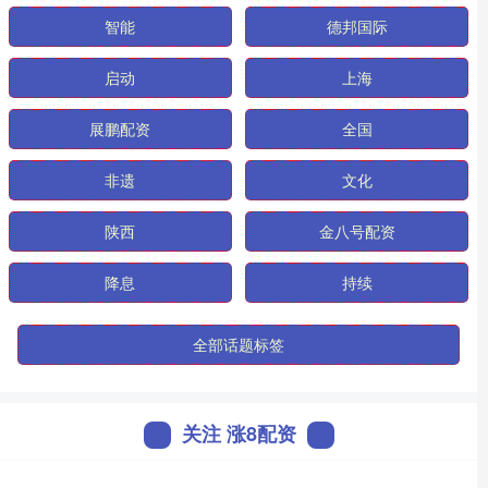
智能
德邦国际
启动
上海
展鹏配资
全国
非遗
文化
陕西
金八号配资
降息
持续
全部话题标签
关注 涨8配资