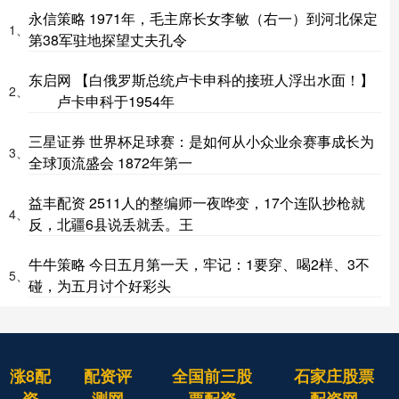
永信策略 1971年，毛主席长女李敏（右一）到河北保定
1、
第38军驻地探望丈夫孔令
东启网 【白俄罗斯总统卢卡申科的接班人浮出水面！】
2、
卢卡申科于1954年
三星证券 世界杯足球赛：是如何从小众业余赛事成长为
3、
全球顶流盛会 1872年第一
益丰配资 2511人的整编师一夜哗变，17个连队抄枪就
4、
反，北疆6县说丢就丢。王
牛牛策略 今日五月第一天，牢记：1要穿、喝2样、3不
5、
碰，为五月讨个好彩头
涨8配
配资评
全国前三股
石家庄股票
资
测网
票配资
配资网