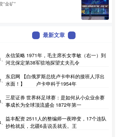
变“金矿”
最新文章
永信策略 1971年，毛主席长女李敏（右一）到
1、
河北保定第38军驻地探望丈夫孔令
东启网 【白俄罗斯总统卢卡申科的接班人浮出
2、
水面！】 卢卡申科于1954年
三星证券 世界杯足球赛：是如何从小众业余赛
3、
事成长为全球顶流盛会 1872年第一
益丰配资 2511人的整编师一夜哗变，17个连队
4、
抄枪就反，北疆6县说丢就丢。王