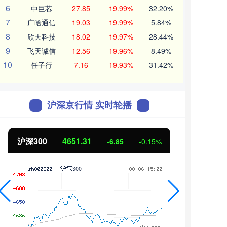
6
中巨芯
27.85
19.99%
32.20%
7
广哈通信
19.03
19.99%
5.84%
8
欣天科技
18.02
19.97%
28.44%
9
飞天诚信
12.56
19.96%
8.49%
10
任子行
7.16
19.93%
31.42%
沪深京行情 实时轮播
沪深300
4651.31
北证
-6.85
-0.15%