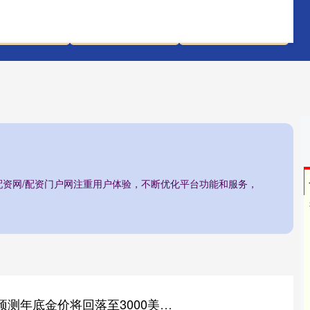
配资评测网
全国前三股票配资
石家庄股票配资网
配资网/配资门户网注重用户体验，不断优化平台功能和服务，
君子配资 花旗银行预测年底金价将回落至3000美元/盎司