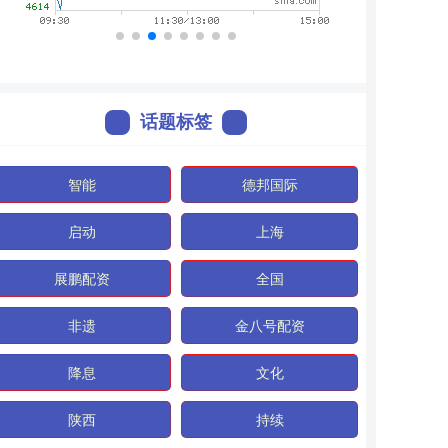
话题标签
智能
德邦国际
启动
上海
展鹏配资
全国
非遗
金八号配资
降息
文化
陕西
持续