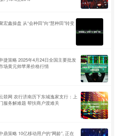
聚宏鑫操盘 从“会种田”向“慧种田”转变
申捷策略 2025年4月24日全国主要批发
市场黄元帅苹果价格行情
云燚网 农行济南历下东城逸家支行：上
门服务解难题 帮扶商户渡难关
中鼎策略 10亿移动用户的“网龄”, 正在