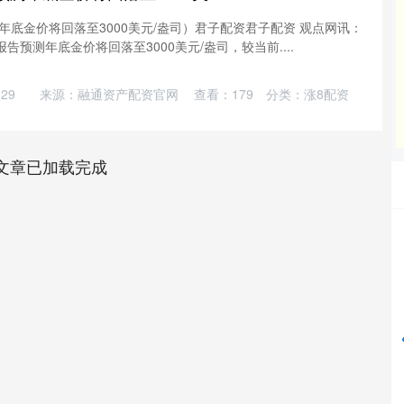
底金价将回落至3000美元/盎司）君子配资君子配资 观点网讯：
告预测年底金价将回落至3000美元/盎司，较当前....
29
来源：融通资产配资官网
查看：
179
分类：
涨8配资
文章已加载完成
深证成指
14110.12
%
-34.08
-0.24%