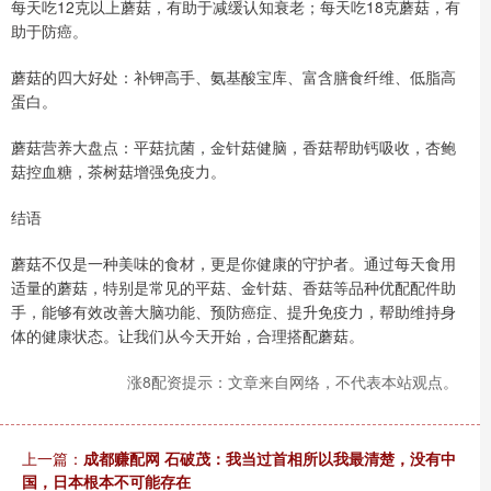
每天吃12克以上蘑菇，有助于减缓认知衰老；每天吃18克蘑菇，有
助于防癌。
蘑菇的四大好处：补钾高手、氨基酸宝库、富含膳食纤维、低脂高
蛋白。
蘑菇营养大盘点：平菇抗菌，金针菇健脑，香菇帮助钙吸收，杏鲍
菇控血糖，茶树菇增强免疫力。
结语
蘑菇不仅是一种美味的食材，更是你健康的守护者。通过每天食用
适量的蘑菇，特别是常见的平菇、金针菇、香菇等品种优配配件助
手，能够有效改善大脑功能、预防癌症、提升免疫力，帮助维持身
体的健康状态。让我们从今天开始，合理搭配蘑菇。
涨8配资提示：文章来自网络，不代表本站观点。
上一篇：
成都赚配网 石破茂：我当过首相所以我最清楚，没有中
国，日本根本不可能存在