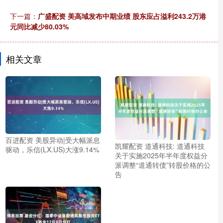
下一篇：
广盛配资 美高域发布中期业绩 股东应占溢利243.2万港
元同比减少80.03%
相关文章
百进配资 美股异动|受大幅派息
凯耀配资 道通科技: 道通科技
驱动，乐信(LX.US)大涨9.14%
关于实施2025年半年度权益分
派调整“道通转债”转股价格的公
告