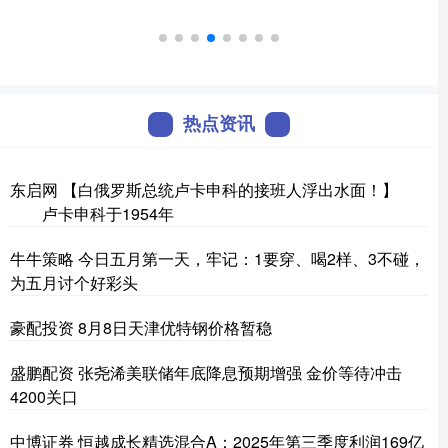
热点资讯
东启网 【白俄罗斯总统卢卡申科的接班人浮出水面！】
卢卡申科于1954年
牛牛策略 今日五月第一天，牢记：1要穿、喝2样、3不碰，
为五月讨个好彩头
豪配投资 8月8日天津优特钢价格暂稳
盛鹏配资 张尧浠美联储年底降息预期增强 金价等待冲击
4200关口
中博证券 恒越成长精选混合A：2025年第三季度利润169亿