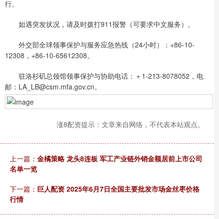
行。
如遇突发状况，请及时拨打911报警（可要求中文服务）。
外交部全球领事保护与服务应急热线（24小时）：+86-10-
12308，+86-10-65612308。
驻洛杉矶总领馆领事保护与协助电话：＋1-213-8078052，电
邮：LA_LB@csm.mfa.gov.cn。
涨8配资提示：文章来自网络，不代表本站观点。
上一篇：
金橘策略 龙头8连板 军工产业链外销金额居前上市公司
名单一览
下一篇：
巨人配资 2025年6月7日全国主要批发市场金丝枣价格
行情