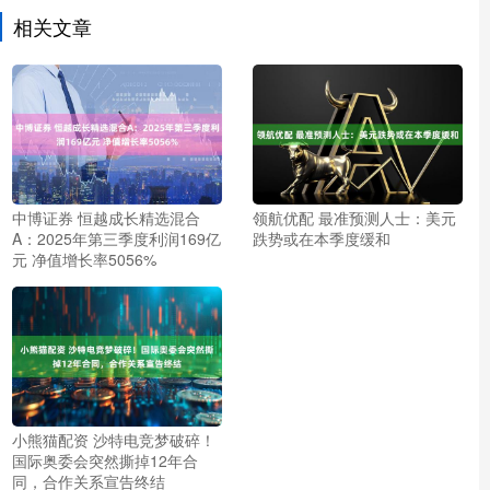
相关文章
中博证券 恒越成长精选混合
领航优配 最准预测人士：美元
A：2025年第三季度利润169亿
跌势或在本季度缓和
元 净值增长率5056%
小熊猫配资 沙特电竞梦破碎！
国际奥委会突然撕掉12年合
同，合作关系宣告终结