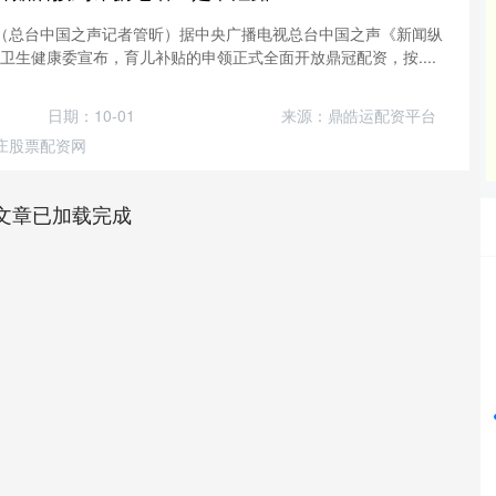
息（总台中国之声记者管昕）据中央广播电视总台中国之声《新闻纵
卫生健康委宣布，育儿补贴的申领正式全面开放鼎冠配资，按....
日期：10-01
来源：鼎皓运配资平台
庄股票配资网
文章已加载完成
沪深300
4694.44
42%
43.13
0.93%