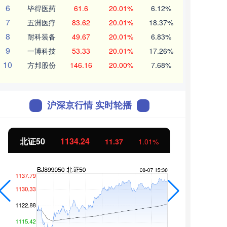
6
毕得医药
61.6
20.01%
6.12%
7
五洲医疗
83.62
20.01%
18.37%
8
耐科装备
49.67
20.01%
6.83%
9
一博科技
53.33
20.01%
17.26%
10
方邦股份
146.16
20.00%
7.68%
沪深京行情 实时轮播
北证50
1134.24
创业
11.37
1.01%