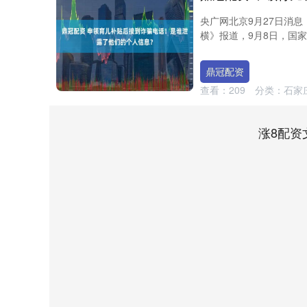
央广网北京9月27日消
横》报道，9月8日，国家
鼎冠配资
查看：
209
分类：
石家
涨8配资
深证成指
14311.01
8
1.02%
200.89
1.