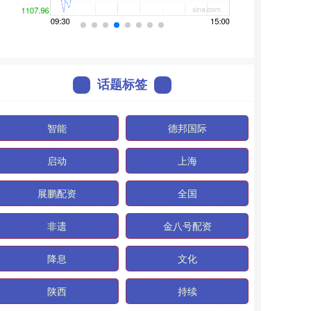
话题标签
智能
德邦国际
启动
上海
展鹏配资
全国
非遗
金八号配资
降息
文化
陕西
持续