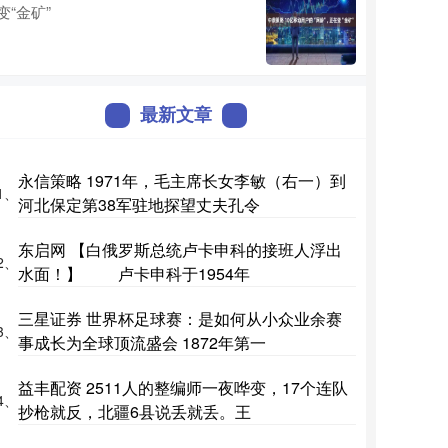
变“金矿”
最新文章
永信策略 1971年，毛主席长女李敏（右一）到
1、
河北保定第38军驻地探望丈夫孔令
东启网 【白俄罗斯总统卢卡申科的接班人浮出
2、
水面！】 卢卡申科于1954年
三星证券 世界杯足球赛：是如何从小众业余赛
3、
事成长为全球顶流盛会 1872年第一
益丰配资 2511人的整编师一夜哗变，17个连队
4、
抄枪就反，北疆6县说丢就丢。王