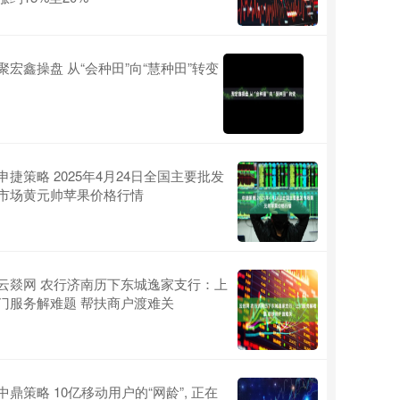
聚宏鑫操盘 从“会种田”向“慧种田”转变
申捷策略 2025年4月24日全国主要批发
市场黄元帅苹果价格行情
云燚网 农行济南历下东城逸家支行：上
门服务解难题 帮扶商户渡难关
中鼎策略 10亿移动用户的“网龄”, 正在