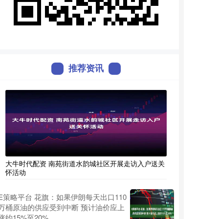
推荐资讯
大牛时代配资 南苑街道水韵城社区开展走访入户送关
怀活动
E策略平台 花旗：如果伊朗每天出口110
万桶原油的供应受到中断 预计油价应上
涨约15%至20%