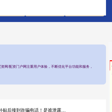
配资评测网
全国前三股票配资
石家庄股票配资网
配资网/配资门户网注重用户体验，不断优化平台功能和服务，
鼎冠配资 申领育儿补贴后接到诈骗电话！是谁泄露了他们的个人信息？