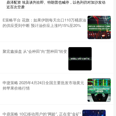
鼎泽配资 埃及谈判在即、特朗普也喊停，以色列仍对加沙发动
近百次空袭
E策略平台 花旗：如果伊朗每天出口110万桶原油
的供应受到中断 预计油价应上涨约15%至20%
聚宏鑫操盘 从“会种田”向“慧种田”转变
申捷策略 2025年4月24日全国主要批发市场黄元
帅苹果价格行情
中鼎策略 10亿移动用户的“网龄”, 正在变“金矿”