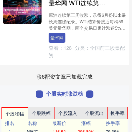
量华网 WTI连续第三周上涨 录得6月份以来最长周连涨纪录
原油连续第三周收涨，录得6月份以来最
长周连涨纪录。WTI结算价接近每桶59
美元量华网，两个交易日累计涨逾5%。
风险的上升在期权市场尤为明显。对于
量华网
美国原油期货，看....
查看：
128
分类：
全国前三股票配
资
涨8配资文章已加载完成
个股实时涨跌榜
个股跌幅
个股流入
个股流出
换手率
个股涨幅
排名
名称
最新价
涨幅
换手率
1
N展芯
116.52
396.89%
79.39%