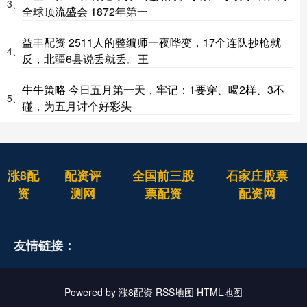
3、
全球顶流盛会 1872年第一
益丰配资 2511人的整编师一夜哗变，17个连队抄枪就
4、
反，北疆6县说丢就丢。王
牛牛策略 今日五月第一天，牢记：1要穿、喝2样、3不
5、
碰，为五月讨个好彩头
涨8配
配资评
全国前三股
石家庄股票
资
测网
票配资
配资网
友情链接：
Powered by
涨8配资
RSS地图
HTML地图