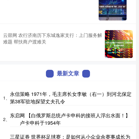
云燚网 农行济南历下东城逸家支行：上门服务解
难题 帮扶商户渡难关
最新文章
永信策略 1971年，毛主席长女李敏（右一）到河北保定
1、
第38军驻地探望丈夫孔令
东启网 【白俄罗斯总统卢卡申科的接班人浮出水面！】
2、
卢卡申科于1954年
三星证券 世界杯足球赛：是如何从小众业余赛事成长为