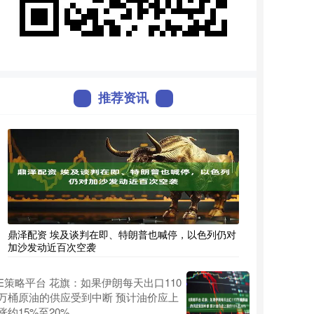
推荐资讯
鼎泽配资 埃及谈判在即、特朗普也喊停，以色列仍对
加沙发动近百次空袭
E策略平台 花旗：如果伊朗每天出口110
万桶原油的供应受到中断 预计油价应上
涨约15%至20%