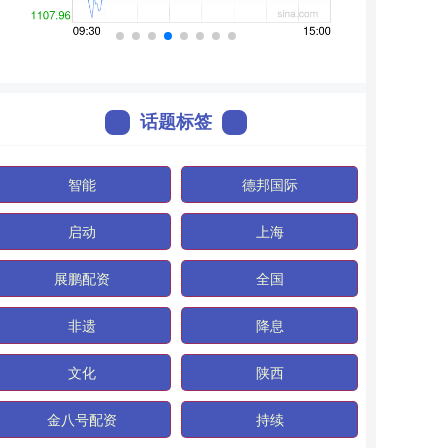
话题标签
智能
德邦国际
启动
上海
展鹏配资
全国
非遗
降息
文化
陕西
金八号配资
持续