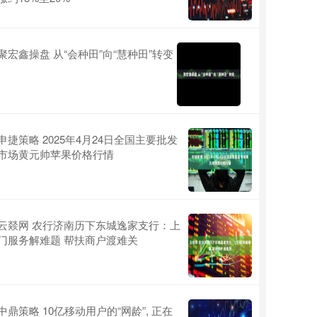
聚宏鑫操盘 从“会种田”向“慧种田”转变
申捷策略 2025年4月24日全国主要批发
市场黄元帅苹果价格行情
云燚网 农行济南历下东城逸家支行：上
门服务解难题 帮扶商户渡难关
中鼎策略 10亿移动用户的“网龄”, 正在