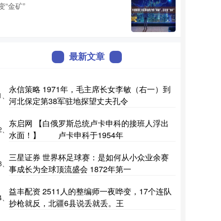
变“金矿”
最新文章
永信策略 1971年，毛主席长女李敏（右一）到
1、
河北保定第38军驻地探望丈夫孔令
东启网 【白俄罗斯总统卢卡申科的接班人浮出
2、
水面！】 卢卡申科于1954年
三星证券 世界杯足球赛：是如何从小众业余赛
3、
事成长为全球顶流盛会 1872年第一
益丰配资 2511人的整编师一夜哗变，17个连队
4、
抄枪就反，北疆6县说丢就丢。王