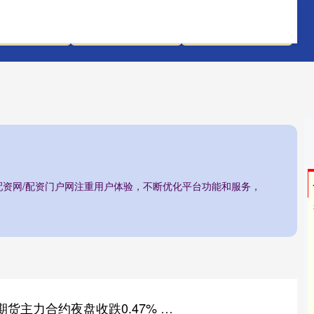
配资评测网
全国前三股票配资
石家庄股票配资网
配资网/配资门户网注重用户体验，不断优化平台功能和服务，
顺升网 上期所原油期货主力合约夜盘收跌0.47% 报487.20元/桶