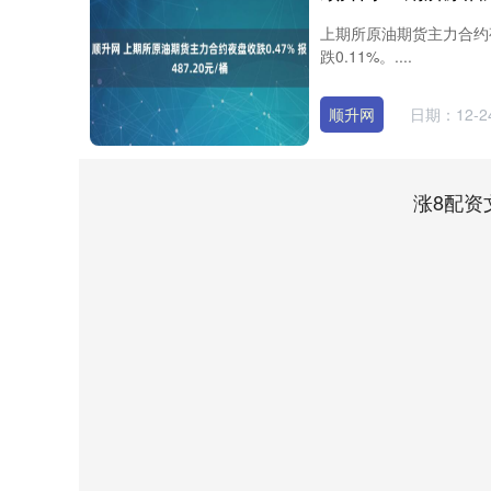
上期所原油期货主力合约夜盘
跌0.11%。....
顺升网
日期：12-2
涨8配资
深证成指
14311.01
8
1.02%
200.89
1.