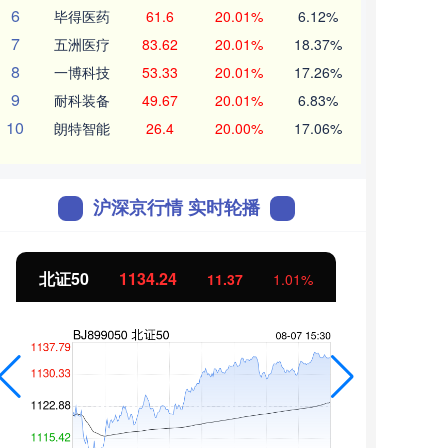
6
毕得医药
61.6
20.01%
6.12%
7
五洲医疗
83.62
20.01%
18.37%
8
一博科技
53.33
20.01%
17.26%
9
耐科装备
49.67
20.01%
6.83%
10
朗特智能
26.4
20.00%
17.06%
沪深京行情 实时轮播
北证50
1134.24
创业
11.37
1.01%