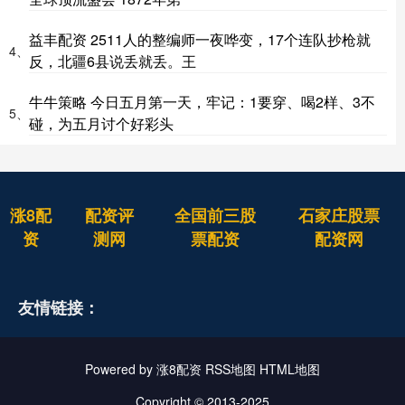
益丰配资 2511人的整编师一夜哗变，17个连队抄枪就
4、
反，北疆6县说丢就丢。王
牛牛策略 今日五月第一天，牢记：1要穿、喝2样、3不
5、
碰，为五月讨个好彩头
涨8配
配资评
全国前三股
石家庄股票
资
测网
票配资
配资网
友情链接：
Powered by
涨8配资
RSS地图
HTML地图
Copyright
© 2013-2025