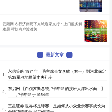
云燚网 农行济南历下东城逸家支行：上门服务解
难题 帮扶商户渡难关
最新文章
永信策略 1971年，毛主席长女李敏（右一）到河北保定
1、
第38军驻地探望丈夫孔令
东启网 【白俄罗斯总统卢卡申科的接班人浮出水面！】
2、
卢卡申科于1954年
三星证券 世界杯足球赛：是如何从小众业余赛事成长为
3、
全球顶流盛会 1872年第一