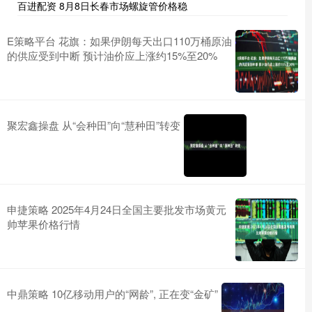
百进配资 8月8日长春市场螺旋管价格稳
E策略平台 花旗：如果伊朗每天出口110万桶原油
的供应受到中断 预计油价应上涨约15%至20%
聚宏鑫操盘 从“会种田”向“慧种田”转变
申捷策略 2025年4月24日全国主要批发市场黄元
帅苹果价格行情
中鼎策略 10亿移动用户的“网龄”, 正在变“金矿”