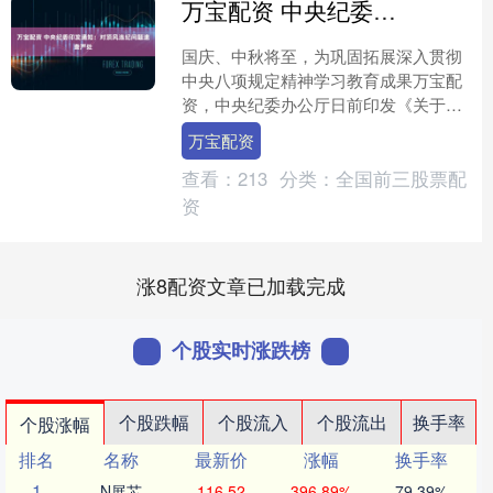
万宝配资 中央纪委印发通知：对顶风违纪问题速查严处
国庆、中秋将至，为巩固拓展深入贯彻
中央八项规定精神学习教育成果万宝配
资，中央纪委办公厅日前印发《关于国
庆中秋期间严格落实中央八项规定精
万宝配资
神、从严纠治“四风”的通知....
查看：
213
分类：
全国前三股票配
资
涨8配资文章已加载完成
个股实时涨跌榜
个股跌幅
个股流入
个股流出
换手率
个股涨幅
排名
名称
最新价
涨幅
换手率
1
N展芯
116.52
396.89%
79.39%