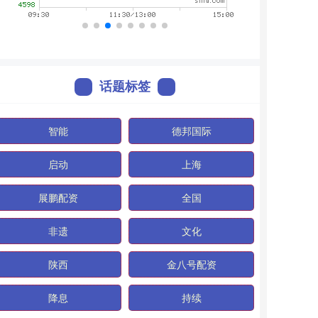
话题标签
智能
德邦国际
启动
上海
展鹏配资
全国
非遗
文化
陕西
金八号配资
降息
持续