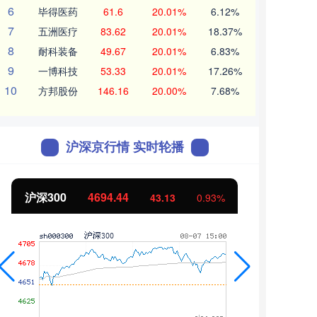
6
毕得医药
61.6
20.01%
6.12%
7
五洲医疗
83.62
20.01%
18.37%
8
耐科装备
49.67
20.01%
6.83%
9
一博科技
53.33
20.01%
17.26%
10
方邦股份
146.16
20.00%
7.68%
沪深京行情 实时轮播
沪深300
4694.44
北证
43.13
0.93%