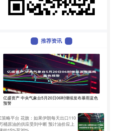
推荐资讯
亿盛资产 中央气象台5月20日06时继续发布暴雨蓝色
预警
E策略平台 花旗：如果伊朗每天出口110
万桶原油的供应受到中断 预计油价应上
涨约15%至20%