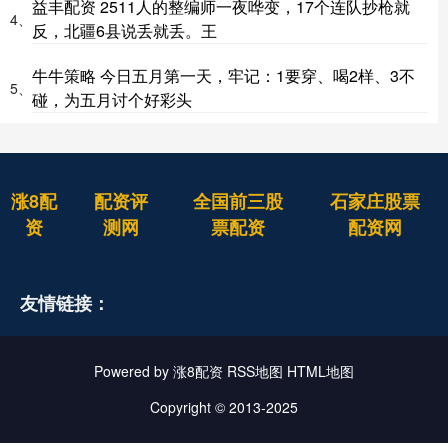
益丰配资 2511人的整编师一夜哗变，17个连队抄枪就
4、
反，北疆6县说丢就丢。王
牛牛策略 今日五月第一天，牢记：1要穿、喝2样、3不
5、
碰，为五月讨个好彩头
涨8配
配资评
全国前三股
石家庄股票
资
测网
票配资
配资网
友情链接：
Powered by
涨8配资
RSS地图
HTML地图
Copyright
© 2013-2025