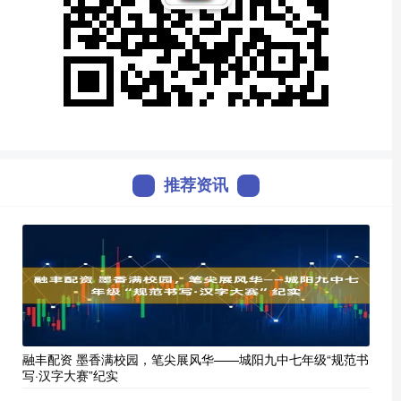
推荐资讯
融丰配资 墨香满校园，笔尖展风华——城阳九中七年级“规范书
写·汉字大赛”纪实