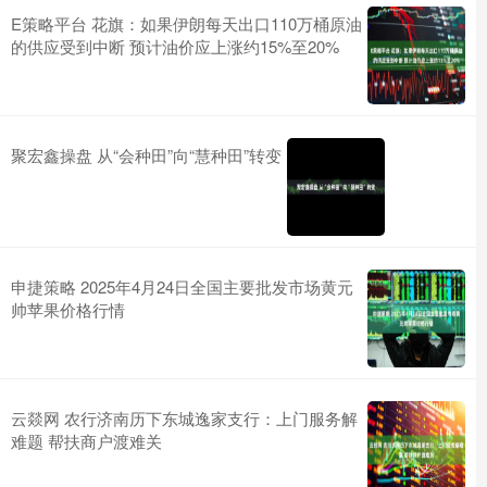
E策略平台 花旗：如果伊朗每天出口110万桶原油
的供应受到中断 预计油价应上涨约15%至20%
聚宏鑫操盘 从“会种田”向“慧种田”转变
申捷策略 2025年4月24日全国主要批发市场黄元
帅苹果价格行情
云燚网 农行济南历下东城逸家支行：上门服务解
难题 帮扶商户渡难关