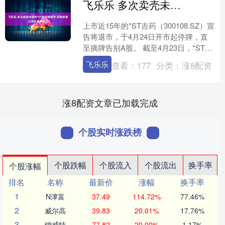
飞乐乐 多次卖壳未遂的*ST吉药将退市 还有多家公司在摘牌路上
上市近15年的*ST吉药（300108.SZ）宣
告将退市，于4月24日开市起停牌，直
至摘牌告别A股。 截至4月23日，*ST吉
药股价连续20个交易日股票收盘价均....
飞乐乐
查看：
177
分类：
涨8配资
涨8配资文章已加载完成
个股实时涨跌榜
个股跌幅
个股流入
个股流出
换手率
个股涨幅
排名
名称
最新价
涨幅
换手率
1
N津富
37.49
114.72%
77.46%
2
威尔高
39.83
20.01%
17.76%
3
锴威特
77.82
20.00%
1.17%